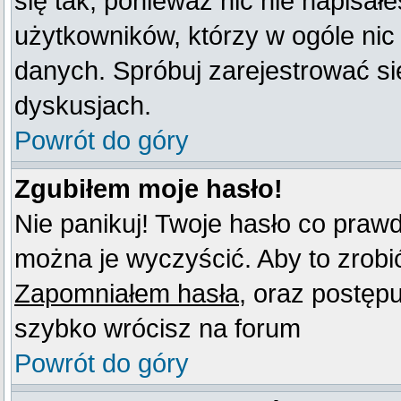
się tak, ponieważ nic nie napisał
użytkowników, którzy w ogóle nic
danych. Spróbuj zarejestrować s
dyskusjach.
Powrót do góry
Zgubiłem moje hasło!
Nie panikuj! Twoje hasło co praw
można je wyczyścić. Aby to zrobić 
Zapomniałem hasła
, oraz postęp
szybko wrócisz na forum
Powrót do góry