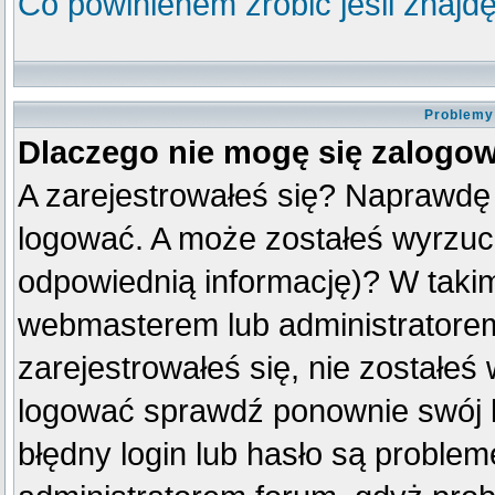
Co powinienem zrobić jeśli znajdę
Problemy 
Dlaczego nie mogę się zalogo
A zarejestrowałeś się? Naprawdę
logować. A może zostałeś wyrzuco
odpowiednią informację)? W taki
webmasterem lub administratorem
zarejestrowałeś się, nie zostałeś
logować sprawdź ponownie swój lo
błędny login lub hasło są problemem