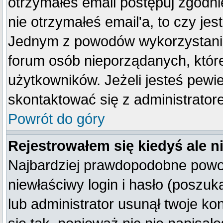
otrzymałeś email postępuj zgodnie
nie otrzymałeś email'a, to czy je
Jednym z powodów wykorzystania 
forum osób nieporządanych, któr
użytkowników. Jeżeli jesteś pewi
skontaktować się z administrator
Powrót do góry
Rejestrowałem się kiedyś ale n
Najbardziej prawdopodobne powod
niewłaściwy login i hasło (poszukaj
lub administrator usunął twoje k