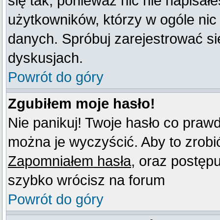
się tak, ponieważ nic nie napisał
użytkowników, którzy w ogóle nic
danych. Spróbuj zarejestrować s
dyskusjach.
Powrót do góry
Zgubiłem moje hasło!
Nie panikuj! Twoje hasło co praw
można je wyczyścić. Aby to zrobić 
Zapomniałem hasła
, oraz postęp
szybko wrócisz na forum
Powrót do góry