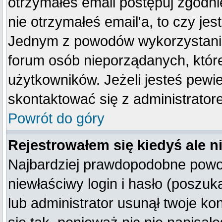
otrzymałeś email postępuj zgodnie
nie otrzymałeś email'a, to czy je
Jednym z powodów wykorzystania 
forum osób nieporządanych, któr
użytkowników. Jeżeli jesteś pewi
skontaktować się z administrator
Powrót do góry
Rejestrowałem się kiedyś ale n
Najbardziej prawdopodobne powod
niewłaściwy login i hasło (poszukaj
lub administrator usunął twoje k