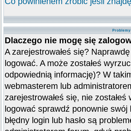
Co powinienem zrobić jeśli znajdę
Problemy 
Dlaczego nie mogę się zalogo
A zarejestrowałeś się? Naprawdę
logować. A może zostałeś wyrzuco
odpowiednią informację)? W taki
webmasterem lub administratorem
zarejestrowałeś się, nie zostałeś
logować sprawdź ponownie swój lo
błędny login lub hasło są problemem