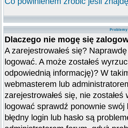
Co powinienem zrobić jeśli znajdę
Problemy 
Dlaczego nie mogę się zalogo
A zarejestrowałeś się? Naprawdę
logować. A może zostałeś wyrzuco
odpowiednią informację)? W taki
webmasterem lub administratorem
zarejestrowałeś się, nie zostałeś
logować sprawdź ponownie swój lo
błędny login lub hasło są problemem