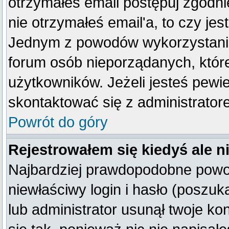
otrzymałeś email postępuj zgodnie
nie otrzymałeś email'a, to czy je
Jednym z powodów wykorzystania 
forum osób nieporządanych, któr
użytkowników. Jeżeli jesteś pewi
skontaktować się z administrator
Powrót do góry
Rejestrowałem się kiedyś ale n
Najbardziej prawdopodobne powod
niewłaściwy login i hasło (poszukaj
lub administrator usunął twoje k