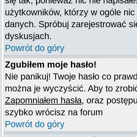
się tak, ponieważ nic nie napisał
użytkowników, którzy w ogóle nic
danych. Spróbuj zarejestrować s
dyskusjach.
Powrót do góry
Zgubiłem moje hasło!
Nie panikuj! Twoje hasło co praw
można je wyczyścić. Aby to zrobić 
Zapomniałem hasła
, oraz postęp
szybko wrócisz na forum
Powrót do góry