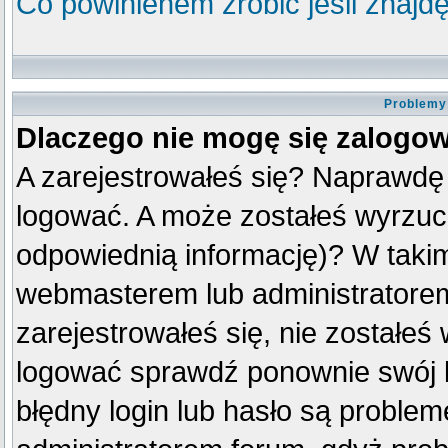
Co powinienem zrobić jeśli znajdę
Problemy 
Dlaczego nie mogę się zalogo
A zarejestrowałeś się? Naprawdę
logować. A może zostałeś wyrzuco
odpowiednią informację)? W taki
webmasterem lub administratorem
zarejestrowałeś się, nie zostałeś
logować sprawdź ponownie swój lo
błędny login lub hasło są problemem