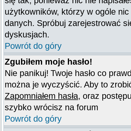
się tak, ponieważ nic nie napisał
użytkowników, którzy w ogóle nic
danych. Spróbuj zarejestrować s
dyskusjach.
Powrót do góry
Zgubiłem moje hasło!
Nie panikuj! Twoje hasło co praw
można je wyczyścić. Aby to zrobić 
Zapomniałem hasła
, oraz postęp
szybko wrócisz na forum
Powrót do góry