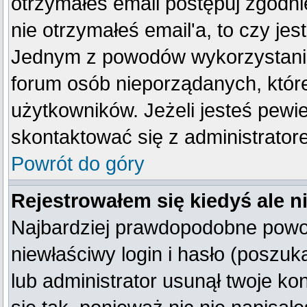
otrzymałeś email postępuj zgodnie
nie otrzymałeś email'a, to czy je
Jednym z powodów wykorzystania 
forum osób nieporządanych, któr
użytkowników. Jeżeli jesteś pewi
skontaktować się z administrator
Powrót do góry
Rejestrowałem się kiedyś ale n
Najbardziej prawdopodobne powod
niewłaściwy login i hasło (poszukaj
lub administrator usunął twoje k