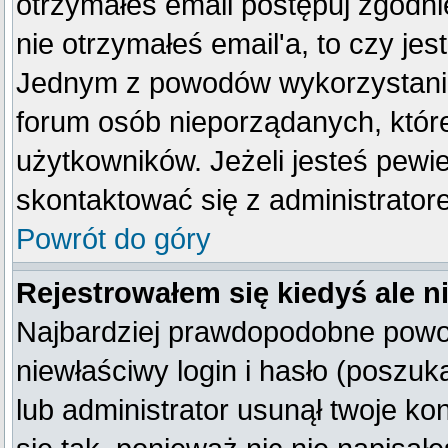
otrzymałeś email postępuj zgodnie
nie otrzymałeś email'a, to czy je
Jednym z powodów wykorzystania 
forum osób nieporządanych, któr
użytkowników. Jeżeli jesteś pewi
skontaktować się z administrator
Powrót do góry
Rejestrowałem się kiedyś ale n
Najbardziej prawdopodobne powod
niewłaściwy login i hasło (poszukaj
lub administrator usunął twoje k