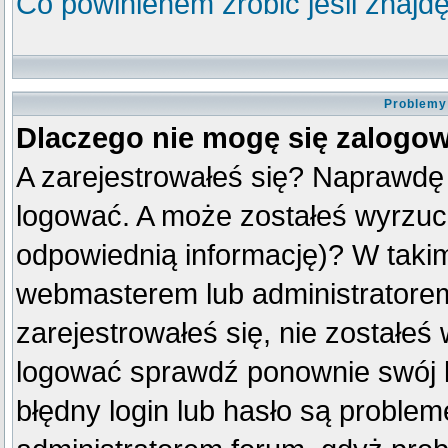
Co powinienem zrobić jeśli znajdę
Problemy 
Dlaczego nie mogę się zalogo
A zarejestrowałeś się? Naprawdę
logować. A może zostałeś wyrzuco
odpowiednią informację)? W taki
webmasterem lub administratorem
zarejestrowałeś się, nie zostałeś
logować sprawdź ponownie swój lo
błędny login lub hasło są problemem