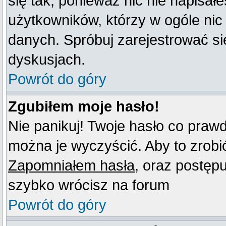
się tak, ponieważ nic nie napisał
użytkowników, którzy w ogóle nic
danych. Spróbuj zarejestrować s
dyskusjach.
Powrót do góry
Zgubiłem moje hasło!
Nie panikuj! Twoje hasło co praw
można je wyczyścić. Aby to zrobić 
Zapomniałem hasła
, oraz postęp
szybko wrócisz na forum
Powrót do góry