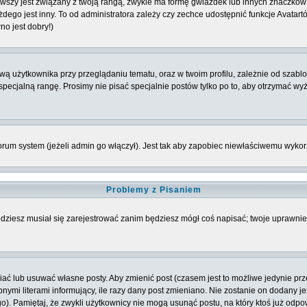
szy jest związany z twoją rangą, zwykle ma formę gwiazdek lub innych znaczków 
o jest inny. To od administratora zależy czy zechce udostępnić funkcje Avatartów i
no jest dobry!)
 użytkownika przy przeglądaniu tematu, oraz w twoim profilu, zależnie od szablon
pecjalną rangę. Prosimy nie pisać specjalnie postów tylko po to, aby otrzymać wy
rum system (jeżeli admin go włączył). Jest tak aby zapobiec niewłaściwemu wyk
Problemy z Pisaniem
będziesz musiał się zarejestrować zanim będziesz mógł coś napisać; twoje uprawnien
ć lub usuwać własne posty. Aby zmienić post (czasem jest to możliwe jedynie przez
nymi literami informujący, ile razy dany post zmieniano. Nie zostanie on dodany jeś
o). Pamiętaj, że zwykli użytkownicy nie mogą usunąć postu, na który ktoś już odpo