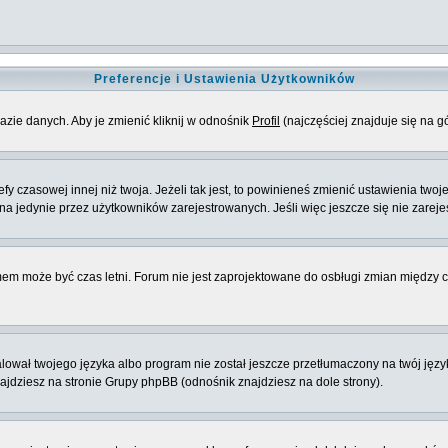
Preferencje i Ustawienia Użytkowników
azie danych. Aby je zmienić kliknij w odnośnik
Profil
(najczęściej znajduje się na g
 czasowej innej niż twoja. Jeżeli tak jest, to powinieneś zmienić ustawienia twoj
 jedynie przez użytkowników zarejestrowanych. Jeśli więc jeszcze się nie zarejest
emem może być czas letni. Forum nie jest zaprojektowane do osbługi zmian między
ował twojego języka albo program nie został jeszcze przetłumaczony na twój język
znajdziesz na stronie Grupy phpBB (odnośnik znajdziesz na dole strony).