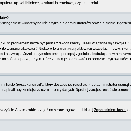
utera, np. w bibliotece, kawiarni internetowej czy na uczelni.
ików?
zysz
będziesz widoczny na liście tylko dla administratorów oraz dla siebie. Będziesz
ządku to problemem może być jedna z dwóch rzeczy. Jeżeli włączone są funkcje CO
e konto wymaga aktywacji? Niektóre fora wymagają aktywacji wszystkich nowych kon
 aktywacja. Jeżeli otrzymałeś email postępuj zgodnie z instrukcjami w nim zawarty
rum osób nieporządanych, które zechcą je spamować lub obrażać użytkowników. Jeż
 hasło (poszukaj email'a, który dostałeś po rejestracji) lub administrator usunął 
ie napisali aby zmniejszyć rozmiar bazy danych. Spróbuj zarejestrować się ponown
zyścić. Aby to zrobić przejdź na stronę logowania i kliknij
Zapomniałem hasła
, o