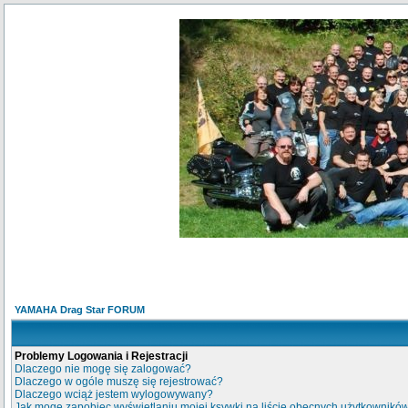
YAMAHA Drag Star FORUM
Problemy Logowania i Rejestracji
Dlaczego nie mogę się zalogować?
Dlaczego w ogóle muszę się rejestrować?
Dlaczego wciąż jestem wylogowywany?
Jak mogę zapobiec wyświetlaniu mojej ksywki na liście obecnych użytkownikó