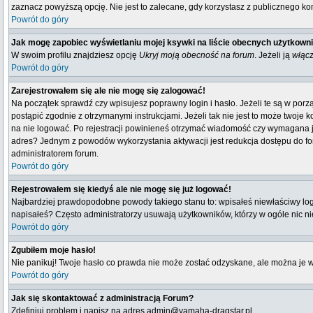
zaznacz powyższą opcję. Nie jest to zalecane, gdy korzystasz z publicznego komp
Powrót do góry
Jak mogę zapobiec wyświetlaniu mojej ksywki na liście obecnych użytkown
W swoim profilu znajdziesz opcję
Ukryj moją obecność na forum
. Jeżeli ją
włąc
Powrót do góry
Zarejestrowałem się ale nie mogę się zalogować!
Na początek sprawdź czy wpisujesz poprawny login i hasło. Jeżeli te są w por
postąpić zgodnie z otrzymanymi instrukcjami. Jeżeli tak nie jest to może twoj
na nie logować. Po rejestracji powinieneś otrzymać wiadomość czy wymagana jest
adres? Jednym z powodów wykorzystania aktywacji jest redukcja dostępu do fo
administratorem forum.
Powrót do góry
Rejestrowałem się kiedyś ale nie mogę się już logować!
Najbardziej prawdopodobne powody takiego stanu to: wpisałeś niewłaściwy login i
napisałeś? Często administratorzy usuwają użytkowników, którzy w ogóle nic n
Powrót do góry
Zgubiłem moje hasło!
Nie panikuj! Twoje hasło co prawda nie może zostać odzyskane, ale można je wyc
Powrót do góry
Jak się skontaktować z administracją Forum?
Zdefiniuj problem i napisz na adres admin@yamaha-dragstar.pl