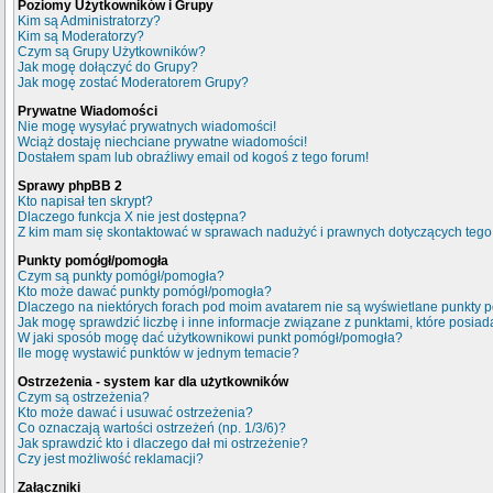
Poziomy Użytkowników i Grupy
Kim są Administratorzy?
Kim są Moderatorzy?
Czym są Grupy Użytkowników?
Jak mogę dołączyć do Grupy?
Jak mogę zostać Moderatorem Grupy?
Prywatne Wiadomości
Nie mogę wysyłać prywatnych wiadomości!
Wciąż dostaję niechciane prywatne wiadomości!
Dostałem spam lub obraźliwy email od kogoś z tego forum!
Sprawy phpBB 2
Kto napisał ten skrypt?
Dlaczego funkcja X nie jest dostępna?
Z kim mam się skontaktować w sprawach nadużyć i prawnych dotyczących tego
Punkty pomógł/pomogła
Czym są punkty pomógł/pomogła?
Kto może dawać punkty pomógł/pomogła?
Dlaczego na niektórych forach pod moim avatarem nie są wyświetlane punkty
Jak mogę sprawdzić liczbę i inne informacje związane z punktami, które posiada
W jaki sposób mogę dać użytkownikowi punkt pomógł/pomogła?
Ile mogę wystawić punktów w jednym temacie?
Ostrzeżenia - system kar dla użytkowników
Czym są ostrzeżenia?
Kto może dawać i usuwać ostrzeżenia?
Co oznaczają wartości ostrzeżeń (np. 1/3/6)?
Jak sprawdzić kto i dlaczego dał mi ostrzeżenie?
Czy jest możliwość reklamacji?
Załączniki