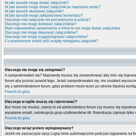
W jaki sposób mogę dodać załączniki?
W jaki sposób mogę dodać załącznik po napisaniu postu?
W jaki sposób skasować załącznik?
W jaki sposób mogę zaktualizować komentarz?
Dlaczego mój załącznik nie jest widoczny w poście?
Dlaczego nie mogę dodawać załączników?
Mam odpowiednie uprawnienia a mimo to nie mogę dodać załącznika.
Dlaczego nie mogę skasować załączników?
Dlaczego nie mogę ściągać/ogladać załączników?
Co powinienem zrobić jeśli znajdę nielegalny załącznik?
Dlaczego nie mogę się zalogować?
A zarejestrowałeś się? Naprawdę musisz się zarejestrować aby móc się logować
forum aby poznać powód tego. Jeżeli zarejestrowałeś się, nie zostałeś wyrzucony
się z administratorem forum, gdyż problem może leżeć po stronie błędnej konfigu
Powrót do góry
Dlaczego w ogóle muszę się rejestrować?
Być może nie musisz, zależy to od administratora forum czy musisz się rejestr
wysyłanie emaili, subskrypcja grup użytkowników itd. Rejestracja zajmuje tylko
Powrót do góry
Dlaczego wciąż jestem wylogowywany?
Jeżeli nie zaznaczysz opcji
Loguj mnie automatycznie
podczas logowania na fo