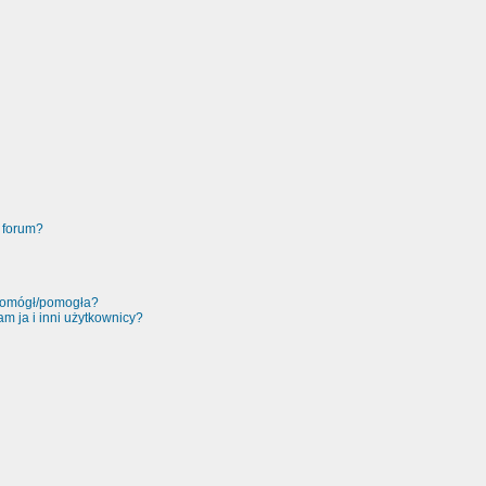
 forum?
 pomógł/pomogła?
m ja i inni użytkownicy?