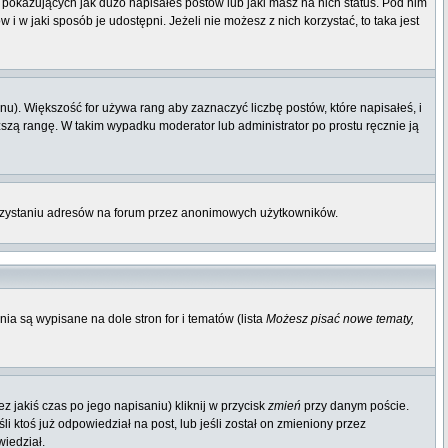
pokazujących jak dużo napisałeś postów lub jaki masz na nich status. Pod nim
 w jaki sposób je udostępni. Jeżeli nie możesz z nich korzystać, to taka jest
u). Większość for używa rang aby zaznaczyć liczbę postów, które napisałeś, i
ższą rangę. W takim wypadku moderator lub administrator po prostu ręcznie ją
orzystaniu adresów na forum przez anonimowych użytkowników.
ia są wypisane na dole stron for i tematów (lista
Możesz pisać nowe tematy,
 jakiś czas po jego napisaniu) kliknij w przycisk
zmień
przy danym poście.
li ktoś już odpowiedział na post, lub jeśli został on zmieniony przez
wiedział.