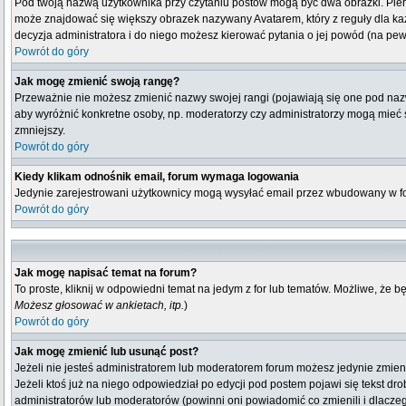
Pod twoją nazwą użytkownika przy czytaniu postów mogą być dwa obrazki. Pierw
może znajdować się większy obrazek nazywany Avatarem, który z reguły dla każdeg
decyzja administratora i do niego możesz kierować pytania o jej powód (na pew
Powrót do góry
Jak mogę zmienić swoją rangę?
Przeważnie nie możesz zmienić nazwy swojej rangi (pojawiają się one pod nazwą
aby wyróżnić konkretne osoby, np. moderatorzy czy administratorzy mogą mieć s
zmniejszy.
Powrót do góry
Kiedy klikam odnośnik email, forum wymaga logowania
Jedynie zarejestrowani użytkownicy mogą wysyłać email przez wbudowany w fo
Powrót do góry
Jak mogę napisać temat na forum?
To proste, kliknij w odpowiedni temat na jedym z for lub tematów. Możliwe, że 
Możesz głosować w ankietach, itp.
)
Powrót do góry
Jak mogę zmienić lub usunąć post?
Jeżeli nie jesteś administratorem lub moderatorem forum możesz jedynie zmienia
Jeżeli ktoś już na niego odpowiedział po edycji pod postem pojawi się tekst drob
administratorów lub moderatorów (powinni oni powiadomić co zmienili i dlaczeg