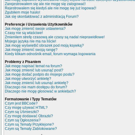
Zarejestrowałem się ale nie mogę się zalogować!
Rejestrowałem się kiedyś ale nie mogę się już logować!
Zgubiłem moje hasło!
Jak się skontaktować z administracją Forum?
Preferencje i Ustawienia Użytkowników
Jak mogę zmienić swoje ustawienia?
Czasy nie są właściwe!
Zmieniłem strefę czasową ale czasy są nadal nieprawidłowe!
Mojego języka nie ma na liście!
Jak mogę wyświetlić obrazek pod moją ksywką?
Jak mogę zmienić swoją rangę?
Kiedy klikam odnośnik email, forum wymaga logowania
Problemy z Pisaniem
Jak mogę napisać temat na forum?
Jak mogę zmienić lub usunąć post?
Jak mogę dodać podpis do mojego postu?
Jak mogę utworzyć ankietę?
Jak mogę zmienić lub usunąć ankietę?
Dlaczego nie mam dostępu do forum?
Dlaczego nie mogę głosować w ankietach?
Formatowanie i Typy Tematów
Czym jest BBCode?
Czy mogę używać HTML?
Czym są Uśmieszki?
Czy mogę dodawać Obrazki?
Czym są Ogłoszenia?
Czym są Tematy Przyklejone?
Czym są Tematy Zablokowane?