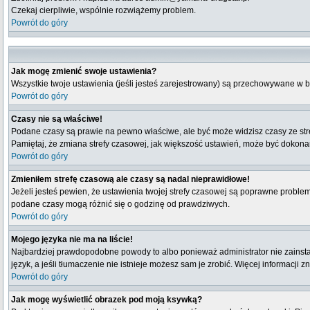
Czekaj cierpliwie, wspólnie rozwiążemy problem.
Powrót do góry
Jak mogę zmienić swoje ustawienia?
Wszystkie twoje ustawienia (jeśli jesteś zarejestrowany) są przechowywane w b
Powrót do góry
Czasy nie są właściwe!
Podane czasy są prawie na pewno właściwe, ale być może widzisz czasy ze strefy
Pamiętaj, że zmiana strefy czasowej, jak większość ustawień, może być dokonana
Powrót do góry
Zmieniłem strefę czasową ale czasy są nadal nieprawidłowe!
Jeżeli jesteś pewien, że ustawienia twojej strefy czasowej są poprawne probl
podane czasy mogą różnić się o godzinę od prawdziwych.
Powrót do góry
Mojego języka nie ma na liście!
Najbardziej prawdopodobne powody to albo ponieważ administrator nie zainstal
język, a jeśli tłumaczenie nie istnieje możesz sam je zrobić. Więcej informacji 
Powrót do góry
Jak mogę wyświetlić obrazek pod moją ksywką?