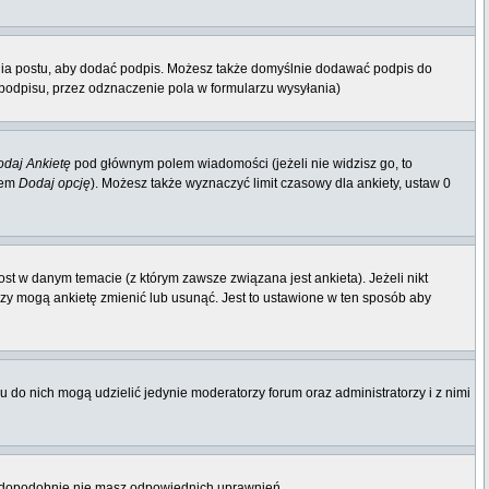
nia postu, aby dodać podpis. Możesz także domyślnie dodawać podpis do
odpisu, przez odznaczenie pola w formularzu wysyłania)
daj Ankietę
pod głównym polem wiadomości (jeżeli nie widzisz go, to
iem
Dodaj opcję
). Możesz także wyznaczyć limit czasowy dla ankiety, ustaw 0
st w danym temacie (z którym zawsze związana jest ankieta). Jeżeli nikt
orzy mogą ankietę zmienić lub usunąć. Jest to ustawione w ten sposób aby
 do nich mogą udzielić jedynie moderatorzy forum oraz administratorzy i z nimi
rawdopodobnie nie masz odpowiednich uprawnień.