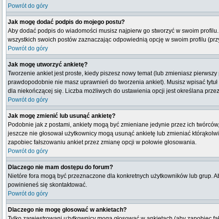
Powrót do góry
Jak mogę dodać podpis do mojego postu?
Aby dodać podpis do wiadomości musisz najpierw go stworzyć w swoim profilu.
wszystkich swoich postów zaznaczając odpowiednią opcję w swoim profilu (pr
Powrót do góry
Jak mogę utworzyć ankietę?
Tworzenie ankiet jest proste, kiedy piszesz nowy temat (lub zmieniasz pierwsz
prawdopodobnie nie masz uprawnień do tworzenia ankiet). Musisz wpisać tytuł
dla niekończącej się. Liczba możliwych do ustawienia opcji jest określana przez
Powrót do góry
Jak mogę zmienić lub usunąć ankietę?
Podobnie jak z postami, ankiety mogą być zmieniane jedynie przez ich twórców,
jeszcze nie głosował użytkownicy mogą usunąć ankietę lub zmieniać którąkolwiek
zapobiec fałszowaniu ankiet przez zmianę opcji w połowie głosowania.
Powrót do góry
Dlaczego nie mam dostępu do forum?
Nietóre fora mogą być przeznaczone dla konkretnych użytkowników lub grup. Aby
powinieneś się skontaktować.
Powrót do góry
Dlaczego nie mogę głosować w ankietach?
Tylko zarejestrowani użytkownicy mogą głosować w ankietach (aby zapobiec fa