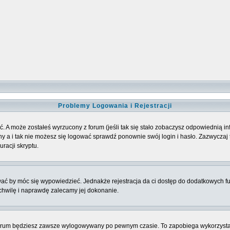
Problemy Logowania i Rejestracji
. A może zostałeś wyrzucony z forum (jeśli tak się stało zobaczysz odpowiednią 
 a i tak nie możesz się logować sprawdź ponownie swój login i hasło. Zazwyczaj to 
racji skryptu.
ować by móc się wypowiedzieć. Jednakże rejestracja da ci dostęp do dodatkowych fu
 chwilę i naprawdę zalecamy jej dokonanie.
rum będziesz zawsze wylogowywany po pewnym czasie. To zapobiega wykorzysta