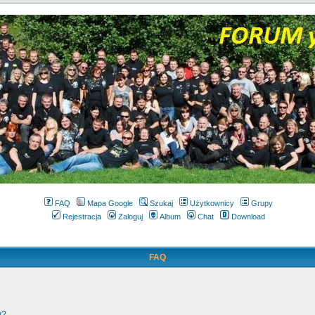
FAQ
Mapa Google
Szukaj
Użytkownicy
Grupy
Rejestracja
Zaloguj
Album
Chat
Download
FAQ
w?