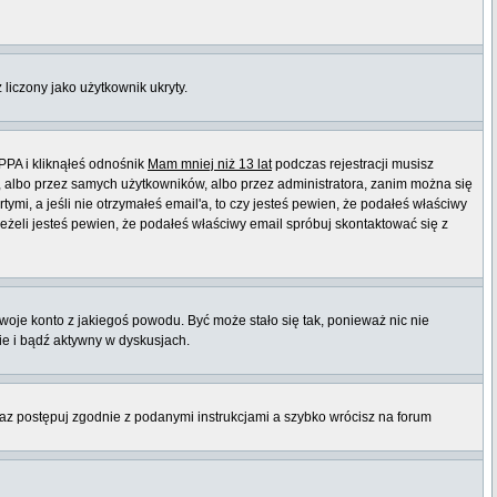
 liczony jako użytkownik ukryty.
PPA i kliknąłeś odnośnik
Mam mniej niż 13 lat
podczas rejestracji musisz
t, albo przez samych użytkowników, albo przez administratora, zanim można się
mi, a jeśli nie otrzymałeś email'a, to czy jesteś pewien, że podałeś właściwy
eli jesteś pewien, że podałeś właściwy email spróbuj skontaktować się z
twoje konto z jakiegoś powodu. Być może stało się tak, ponieważ nic nie
ie i bądź aktywny w dyskusjach.
raz postępuj zgodnie z podanymi instrukcjami a szybko wrócisz na forum