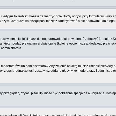
 Kiedy już to zrobisz możesz zaznaczyć pole
Dodaj podpis
przy formularzu wysyła
zy czym każdorazowo pisząc post możesz zadecydować o nie dodawaniu do niego p
y post w temacie, jeśli masz do tego uprawnienia) powinieneś zobaczyć formularz
Do
 ankiety i podać przynajmniej dwie opcje (kolejne opcje możesz dodawać przycisk
 administratora.
 moderatorów lub administratorów. Aby zmienić ankietę musisz zmienić pierwszy po
 z opcji, jednakże jeśli zostały już oddane głosy tylko moderatorzy i administrat
 przeglądać, czytać, pisać itp. może być potrzebna specjalna autoryzacja. Dostępu
łszowaniu wyników). Jeżeli zarejestrowałeś się i nadal nie możesz głosować, p