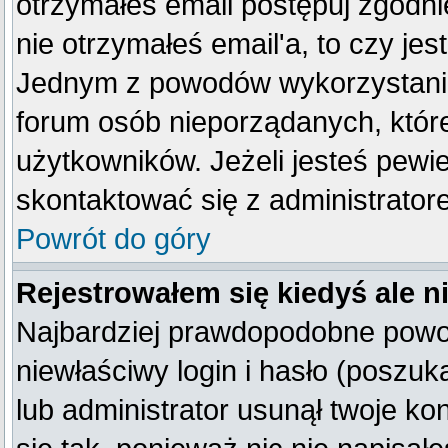
otrzymałeś email postępuj zgodnie
nie otrzymałeś email'a, to czy je
Jednym z powodów wykorzystania 
forum osób nieporządanych, któr
użytkowników. Jeżeli jesteś pewi
skontaktować się z administrator
Powrót do góry
Rejestrowałem się kiedyś ale n
Najbardziej prawdopodobne powod
niewłaściwy login i hasło (poszukaj
lub administrator usunął twoje k