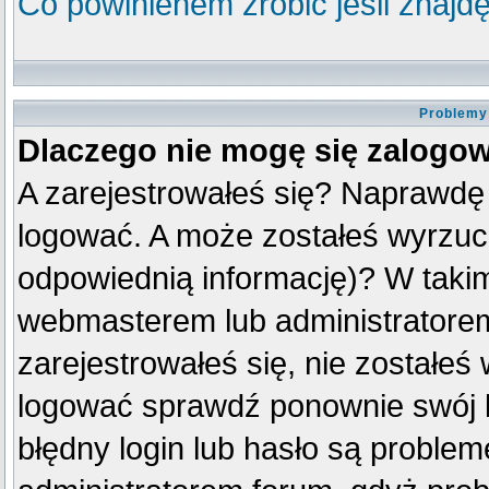
Co powinienem zrobić jeśli znajdę
Problemy 
Dlaczego nie mogę się zalogo
A zarejestrowałeś się? Naprawdę
logować. A może zostałeś wyrzuco
odpowiednią informację)? W taki
webmasterem lub administratorem
zarejestrowałeś się, nie zostałeś
logować sprawdź ponownie swój lo
błędny login lub hasło są problemem