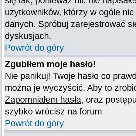
się tak, ponieważ nic nie napisał
użytkowników, którzy w ogóle nic
danych. Spróbuj zarejestrować s
dyskusjach.
Powrót do góry
Zgubiłem moje hasło!
Nie panikuj! Twoje hasło co praw
można je wyczyścić. Aby to zrobić 
Zapomniałem hasła
, oraz postęp
szybko wrócisz na forum
Powrót do góry