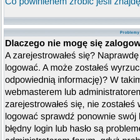
Co powinienem zrobić jeśli znajdę
Problemy 
Dlaczego nie mogę się zalogo
A zarejestrowałeś się? Naprawdę
logować. A może zostałeś wyrzuco
odpowiednią informację)? W taki
webmasterem lub administratorem
zarejestrowałeś się, nie zostałeś
logować sprawdź ponownie swój lo
błędny login lub hasło są problemem