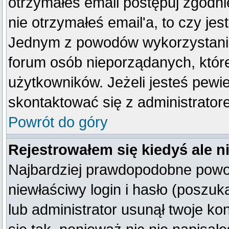
otrzymałeś email postępuj zgodnie
nie otrzymałeś email'a, to czy je
Jednym z powodów wykorzystania 
forum osób nieporządanych, któr
użytkowników. Jeżeli jesteś pewi
skontaktować się z administrator
Powrót do góry
Rejestrowałem się kiedyś ale n
Najbardziej prawdopodobne powod
niewłaściwy login i hasło (poszukaj
lub administrator usunął twoje k