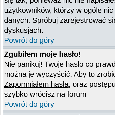
się tak, ponieważ nic nie napisał
użytkowników, którzy w ogóle nic
danych. Spróbuj zarejestrować s
dyskusjach.
Powrót do góry
Zgubiłem moje hasło!
Nie panikuj! Twoje hasło co praw
można je wyczyścić. Aby to zrobić 
Zapomniałem hasła
, oraz postęp
szybko wrócisz na forum
Powrót do góry