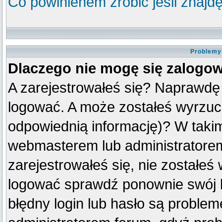
Co powinienem zrobić jeśli znajdę
Problemy 
Dlaczego nie mogę się zalogo
A zarejestrowałeś się? Naprawdę
logować. A może zostałeś wyrzuco
odpowiednią informację)? W taki
webmasterem lub administratorem
zarejestrowałeś się, nie zostałeś
logować sprawdź ponownie swój lo
błędny login lub hasło są problemem