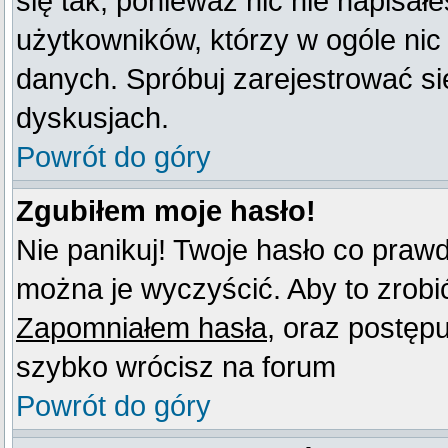
się tak, ponieważ nic nie napisał
użytkowników, którzy w ogóle nic
danych. Spróbuj zarejestrować s
dyskusjach.
Powrót do góry
Zgubiłem moje hasło!
Nie panikuj! Twoje hasło co praw
można je wyczyścić. Aby to zrobić 
Zapomniałem hasła
, oraz postęp
szybko wrócisz na forum
Powrót do góry