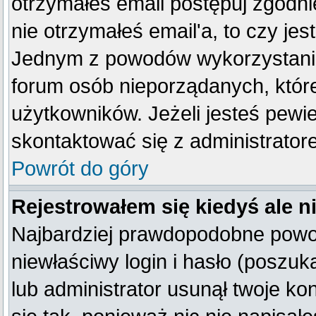
otrzymałeś email postępuj zgodnie
nie otrzymałeś email'a, to czy je
Jednym z powodów wykorzystania 
forum osób nieporządanych, któr
użytkowników. Jeżeli jesteś pewi
skontaktować się z administrator
Powrót do góry
Rejestrowałem się kiedyś ale n
Najbardziej prawdopodobne powod
niewłaściwy login i hasło (poszukaj
lub administrator usunął twoje k