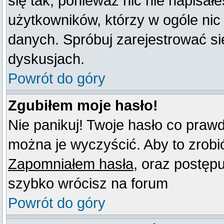
się tak, ponieważ nic nie napisał
użytkowników, którzy w ogóle nic
danych. Spróbuj zarejestrować s
dyskusjach.
Powrót do góry
Zgubiłem moje hasło!
Nie panikuj! Twoje hasło co praw
można je wyczyścić. Aby to zrobić 
Zapomniałem hasła
, oraz postęp
szybko wrócisz na forum
Powrót do góry