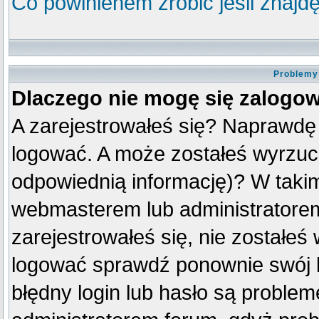
Co powinienem zrobić jeśli znajdę
Problemy 
Dlaczego nie mogę się zalogo
A zarejestrowałeś się? Naprawdę
logować. A może zostałeś wyrzuco
odpowiednią informację)? W taki
webmasterem lub administratorem
zarejestrowałeś się, nie zostałeś
logować sprawdź ponownie swój lo
błędny login lub hasło są problemem