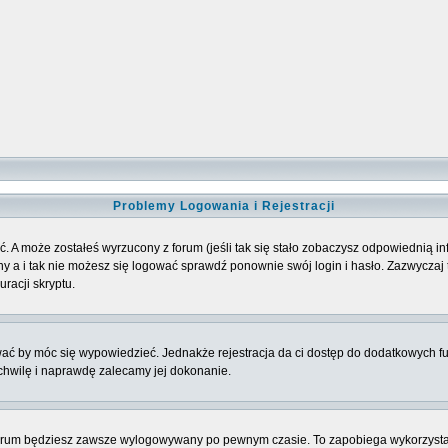
Problemy Logowania i Rejestracji
. A może zostałeś wyrzucony z forum (jeśli tak się stało zobaczysz odpowiednią 
 a i tak nie możesz się logować sprawdź ponownie swój login i hasło. Zazwyczaj to 
racji skryptu.
ować by móc się wypowiedzieć. Jednakże rejestracja da ci dostęp do dodatkowych fu
 chwilę i naprawdę zalecamy jej dokonanie.
rum będziesz zawsze wylogowywany po pewnym czasie. To zapobiega wykorzysta