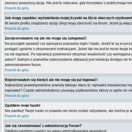
zaznacz powyższą opcję. Nie jest to zalecane, gdy korzystasz z publicznego komp
Powrót do góry
Jak mogę zapobiec wyświetlaniu mojej ksywki na liście obecnych użytkown
W swoim profilu znajdziesz opcję
Ukryj moją obecność na forum
. Jeżeli ją
włąc
Powrót do góry
Zarejestrowałem się ale nie mogę się zalogować!
Na początek sprawdź czy wpisujesz poprawny login i hasło. Jeżeli te są w por
postąpić zgodnie z otrzymanymi instrukcjami. Jeżeli tak nie jest to może twoj
na nie logować. Po rejestracji powinieneś otrzymać wiadomość czy wymagana jest
adres? Jednym z powodów wykorzystania aktywacji jest redukcja dostępu do fo
administratorem forum.
Powrót do góry
Rejestrowałem się kiedyś ale nie mogę się już logować!
Najbardziej prawdopodobne powody takiego stanu to: wpisałeś niewłaściwy login i
napisałeś? Często administratorzy usuwają użytkowników, którzy w ogóle nic n
Powrót do góry
Zgubiłem moje hasło!
Nie panikuj! Twoje hasło co prawda nie może zostać odzyskane, ale można je wyc
Powrót do góry
Jak się skontaktować z administracją Forum?
Zdefiniuj problem i napisz na adres admin@yamaha-dragstar.pl