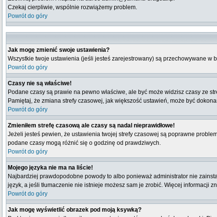
Czekaj cierpliwie, wspólnie rozwiążemy problem.
Powrót do góry
Jak mogę zmienić swoje ustawienia?
Wszystkie twoje ustawienia (jeśli jesteś zarejestrowany) są przechowywane w b
Powrót do góry
Czasy nie są właściwe!
Podane czasy są prawie na pewno właściwe, ale być może widzisz czasy ze strefy
Pamiętaj, że zmiana strefy czasowej, jak większość ustawień, może być dokonana
Powrót do góry
Zmieniłem strefę czasową ale czasy są nadal nieprawidłowe!
Jeżeli jesteś pewien, że ustawienia twojej strefy czasowej są poprawne probl
podane czasy mogą różnić się o godzinę od prawdziwych.
Powrót do góry
Mojego języka nie ma na liście!
Najbardziej prawdopodobne powody to albo ponieważ administrator nie zainstal
język, a jeśli tłumaczenie nie istnieje możesz sam je zrobić. Więcej informacji 
Powrót do góry
Jak mogę wyświetlić obrazek pod moją ksywką?