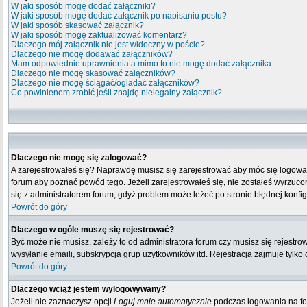
W jaki sposób mogę dodać załączniki?
W jaki sposób mogę dodać załącznik po napisaniu postu?
W jaki sposób skasować załącznik?
W jaki sposób mogę zaktualizować komentarz?
Dlaczego mój załącznik nie jest widoczny w poście?
Dlaczego nie mogę dodawać załączników?
Mam odpowiednie uprawnienia a mimo to nie mogę dodać załącznika.
Dlaczego nie mogę skasować załączników?
Dlaczego nie mogę ściągać/ogladać załączników?
Co powinienem zrobić jeśli znajdę nielegalny załącznik?
Dlaczego nie mogę się zalogować?
A zarejestrowałeś się? Naprawdę musisz się zarejestrować aby móc się logować
forum aby poznać powód tego. Jeżeli zarejestrowałeś się, nie zostałeś wyrzucony
się z administratorem forum, gdyż problem może leżeć po stronie błędnej konfigu
Powrót do góry
Dlaczego w ogóle muszę się rejestrować?
Być może nie musisz, zależy to od administratora forum czy musisz się rejestr
wysyłanie emaili, subskrypcja grup użytkowników itd. Rejestracja zajmuje tylko
Powrót do góry
Dlaczego wciąż jestem wylogowywany?
Jeżeli nie zaznaczysz opcji
Loguj mnie automatycznie
podczas logowania na fo