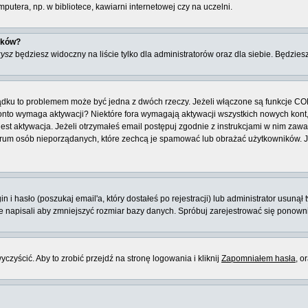
utera, np. w bibliotece, kawiarni internetowej czy na uczelni.
ików?
zysz
będziesz widoczny na liście tylko dla administratorów oraz dla siebie. Będziesz
ządku to problemem może być jedna z dwóch rzeczy. Jeżeli włączone są funkcje CO
e konto wymaga aktywacji? Niektóre fora wymagają aktywacji wszystkich nowych kon
 aktywacja. Jeżeli otrzymałeś email postępuj zgodnie z instrukcjami w nim zawarty
rum osób nieporządanych, które zechcą je spamować lub obrażać użytkowników. Jeż
 hasło (poszukaj email'a, który dostałeś po rejestracji) lub administrator usunął 
ie napisali aby zmniejszyć rozmiar bazy danych. Spróbuj zarejestrować się ponown
zyścić. Aby to zrobić przejdź na stronę logowania i kliknij
Zapomniałem hasła
, o