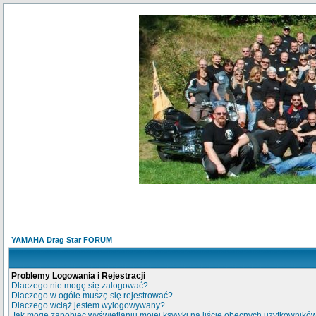
YAMAHA Drag Star FORUM
Problemy Logowania i Rejestracji
Dlaczego nie mogę się zalogować?
Dlaczego w ogóle muszę się rejestrować?
Dlaczego wciąż jestem wylogowywany?
Jak mogę zapobiec wyświetlaniu mojej ksywki na liście obecnych użytkownikó