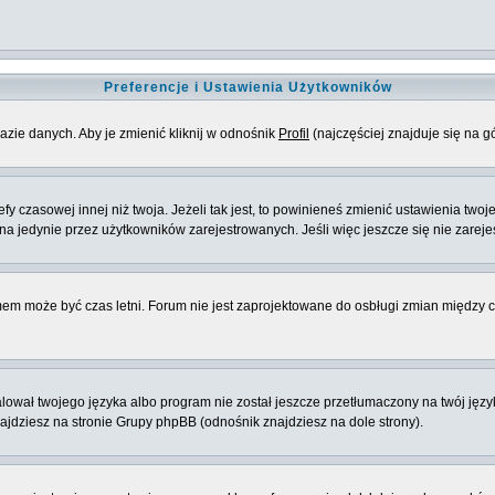
Preferencje i Ustawienia Użytkowników
azie danych. Aby je zmienić kliknij w odnośnik
Profil
(najczęściej znajduje się na g
 czasowej innej niż twoja. Jeżeli tak jest, to powinieneś zmienić ustawienia twoj
 jedynie przez użytkowników zarejestrowanych. Jeśli więc jeszcze się nie zarejest
emem może być czas letni. Forum nie jest zaprojektowane do osbługi zmian między
ował twojego języka albo program nie został jeszcze przetłumaczony na twój język
znajdziesz na stronie Grupy phpBB (odnośnik znajdziesz na dole strony).