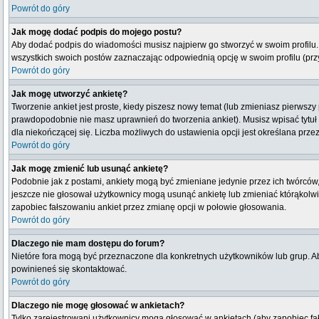
Powrót do góry
Jak mogę dodać podpis do mojego postu?
Aby dodać podpis do wiadomości musisz najpierw go stworzyć w swoim profilu.
wszystkich swoich postów zaznaczając odpowiednią opcję w swoim profilu (pr
Powrót do góry
Jak mogę utworzyć ankietę?
Tworzenie ankiet jest proste, kiedy piszesz nowy temat (lub zmieniasz pierwsz
prawdopodobnie nie masz uprawnień do tworzenia ankiet). Musisz wpisać tytuł
dla niekończącej się. Liczba możliwych do ustawienia opcji jest określana przez
Powrót do góry
Jak mogę zmienić lub usunąć ankietę?
Podobnie jak z postami, ankiety mogą być zmieniane jedynie przez ich twórców,
jeszcze nie głosował użytkownicy mogą usunąć ankietę lub zmieniać którąkolwiek
zapobiec fałszowaniu ankiet przez zmianę opcji w połowie głosowania.
Powrót do góry
Dlaczego nie mam dostępu do forum?
Nietóre fora mogą być przeznaczone dla konkretnych użytkowników lub grup. Aby
powinieneś się skontaktować.
Powrót do góry
Dlaczego nie mogę głosować w ankietach?
Tylko zarejestrowani użytkownicy mogą głosować w ankietach (aby zapobiec fa