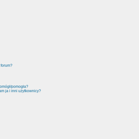
 forum?
 pomógł/pomogła?
m ja i inni użytkownicy?