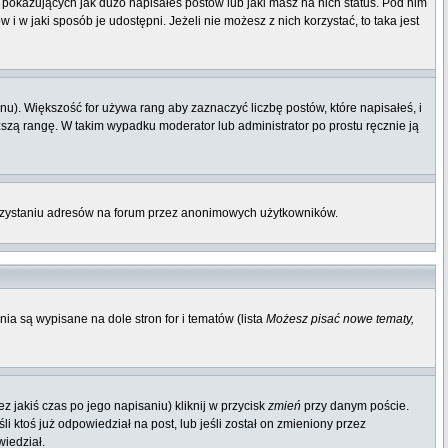
pokazujących jak dużo napisałeś postów lub jaki masz na nich status. Pod nim
 w jaki sposób je udostępni. Jeżeli nie możesz z nich korzystać, to taka jest
u). Większość for używa rang aby zaznaczyć liczbę postów, które napisałeś, i
ższą rangę. W takim wypadku moderator lub administrator po prostu ręcznie ją
orzystaniu adresów na forum przez anonimowych użytkowników.
ia są wypisane na dole stron for i tematów (lista
Możesz pisać nowe tematy,
 jakiś czas po jego napisaniu) kliknij w przycisk
zmień
przy danym poście.
li ktoś już odpowiedział na post, lub jeśli został on zmieniony przez
wiedział.