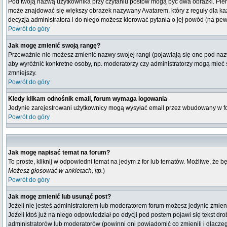
Pod twoją nazwą użytkownika przy czytaniu postów mogą być dwa obrazki. Pierw
może znajdować się większy obrazek nazywany Avatarem, który z reguły dla każdeg
decyzja administratora i do niego możesz kierować pytania o jej powód (na pew
Powrót do góry
Jak mogę zmienić swoją rangę?
Przeważnie nie możesz zmienić nazwy swojej rangi (pojawiają się one pod nazwą
aby wyróżnić konkretne osoby, np. moderatorzy czy administratorzy mogą mieć s
zmniejszy.
Powrót do góry
Kiedy klikam odnośnik email, forum wymaga logowania
Jedynie zarejestrowani użytkownicy mogą wysyłać email przez wbudowany w fo
Powrót do góry
Jak mogę napisać temat na forum?
To proste, kliknij w odpowiedni temat na jedym z for lub tematów. Możliwe, że 
Możesz głosować w ankietach, itp.
)
Powrót do góry
Jak mogę zmienić lub usunąć post?
Jeżeli nie jesteś administratorem lub moderatorem forum możesz jedynie zmienia
Jeżeli ktoś już na niego odpowiedział po edycji pod postem pojawi się tekst drob
administratorów lub moderatorów (powinni oni powiadomić co zmienili i dlaczeg