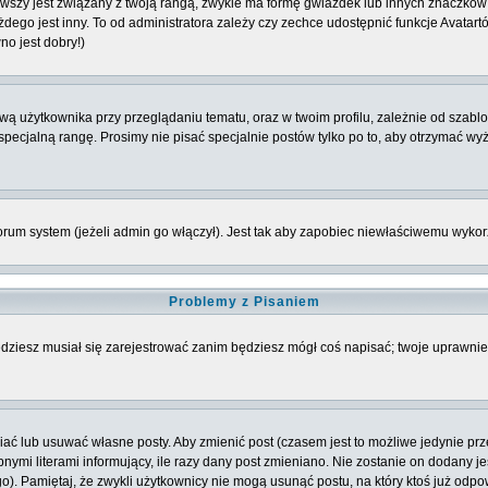
szy jest związany z twoją rangą, zwykle ma formę gwiazdek lub innych znaczków 
o jest inny. To od administratora zależy czy zechce udostępnić funkcje Avatartów i
no jest dobry!)
 użytkownika przy przeglądaniu tematu, oraz w twoim profilu, zależnie od szablon
pecjalną rangę. Prosimy nie pisać specjalnie postów tylko po to, aby otrzymać wy
rum system (jeżeli admin go włączył). Jest tak aby zapobiec niewłaściwemu wyk
Problemy z Pisaniem
będziesz musiał się zarejestrować zanim będziesz mógł coś napisać; twoje uprawnien
ć lub usuwać własne posty. Aby zmienić post (czasem jest to możliwe jedynie przez
nymi literami informujący, ile razy dany post zmieniano. Nie zostanie on dodany jeś
o). Pamiętaj, że zwykli użytkownicy nie mogą usunąć postu, na który ktoś już odpo