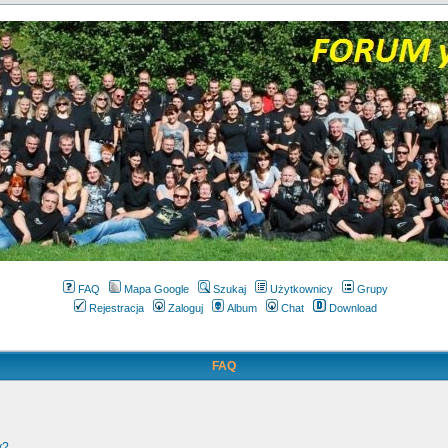
FAQ
Mapa Google
Szukaj
Użytkownicy
Grupy
Rejestracja
Zaloguj
Album
Chat
Download
FAQ
w?