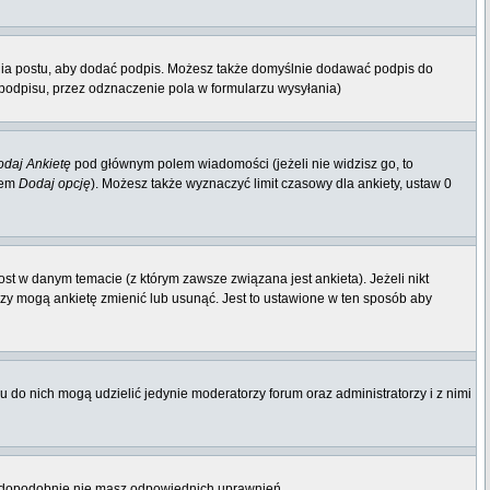
nia postu, aby dodać podpis. Możesz także domyślnie dodawać podpis do
odpisu, przez odznaczenie pola w formularzu wysyłania)
daj Ankietę
pod głównym polem wiadomości (jeżeli nie widzisz go, to
iem
Dodaj opcję
). Możesz także wyznaczyć limit czasowy dla ankiety, ustaw 0
st w danym temacie (z którym zawsze związana jest ankieta). Jeżeli nikt
orzy mogą ankietę zmienić lub usunąć. Jest to ustawione w ten sposób aby
 do nich mogą udzielić jedynie moderatorzy forum oraz administratorzy i z nimi
rawdopodobnie nie masz odpowiednich uprawnień.