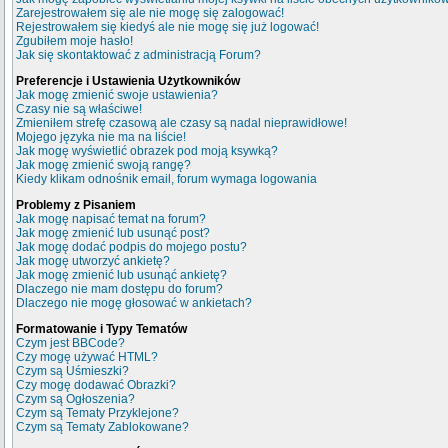
Zarejestrowałem się ale nie mogę się zalogować!
Rejestrowałem się kiedyś ale nie mogę się już logować!
Zgubiłem moje hasło!
Jak się skontaktować z administracją Forum?
Preferencje i Ustawienia Użytkowników
Jak mogę zmienić swoje ustawienia?
Czasy nie są właściwe!
Zmieniłem strefę czasową ale czasy są nadal nieprawidłowe!
Mojego języka nie ma na liście!
Jak mogę wyświetlić obrazek pod moją ksywką?
Jak mogę zmienić swoją rangę?
Kiedy klikam odnośnik email, forum wymaga logowania
Problemy z Pisaniem
Jak mogę napisać temat na forum?
Jak mogę zmienić lub usunąć post?
Jak mogę dodać podpis do mojego postu?
Jak mogę utworzyć ankietę?
Jak mogę zmienić lub usunąć ankietę?
Dlaczego nie mam dostępu do forum?
Dlaczego nie mogę głosować w ankietach?
Formatowanie i Typy Tematów
Czym jest BBCode?
Czy mogę używać HTML?
Czym są Uśmieszki?
Czy mogę dodawać Obrazki?
Czym są Ogłoszenia?
Czym są Tematy Przyklejone?
Czym są Tematy Zablokowane?