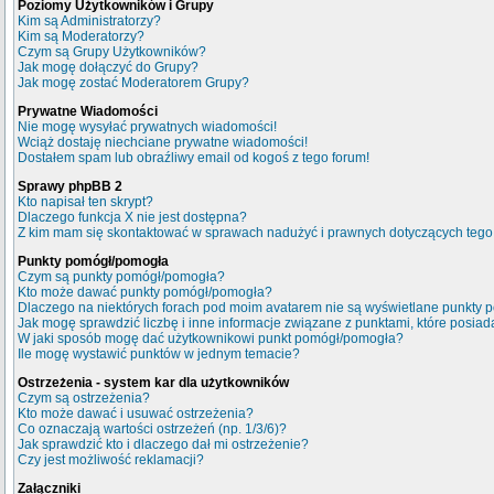
Poziomy Użytkowników i Grupy
Kim są Administratorzy?
Kim są Moderatorzy?
Czym są Grupy Użytkowników?
Jak mogę dołączyć do Grupy?
Jak mogę zostać Moderatorem Grupy?
Prywatne Wiadomości
Nie mogę wysyłać prywatnych wiadomości!
Wciąż dostaję niechciane prywatne wiadomości!
Dostałem spam lub obraźliwy email od kogoś z tego forum!
Sprawy phpBB 2
Kto napisał ten skrypt?
Dlaczego funkcja X nie jest dostępna?
Z kim mam się skontaktować w sprawach nadużyć i prawnych dotyczących tego
Punkty pomógł/pomogła
Czym są punkty pomógł/pomogła?
Kto może dawać punkty pomógł/pomogła?
Dlaczego na niektórych forach pod moim avatarem nie są wyświetlane punkty
Jak mogę sprawdzić liczbę i inne informacje związane z punktami, które posiada
W jaki sposób mogę dać użytkownikowi punkt pomógł/pomogła?
Ile mogę wystawić punktów w jednym temacie?
Ostrzeżenia - system kar dla użytkowników
Czym są ostrzeżenia?
Kto może dawać i usuwać ostrzeżenia?
Co oznaczają wartości ostrzeżeń (np. 1/3/6)?
Jak sprawdzić kto i dlaczego dał mi ostrzeżenie?
Czy jest możliwość reklamacji?
Załączniki