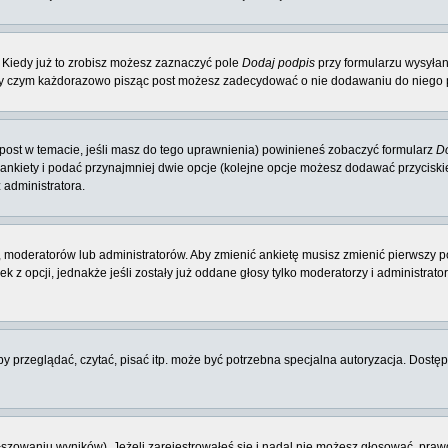
 Kiedy już to zrobisz możesz zaznaczyć pole
Dodaj podpis
przy formularzu wysyła
zy czym każdorazowo pisząc post możesz zadecydować o nie dodawaniu do niego p
y post w temacie, jeśli masz do tego uprawnienia) powinieneś zobaczyć formularz
Do
 ankiety i podać przynajmniej dwie opcje (kolejne opcje możesz dodawać przycisk
 administratora.
 moderatorów lub administratorów. Aby zmienić ankietę musisz zmienić pierwszy po
 z opcji, jednakże jeśli zostały już oddane głosy tylko moderatorzy i administrat
 przeglądać, czytać, pisać itp. może być potrzebna specjalna autoryzacja. Dostępu
łszowaniu wyników). Jeżeli zarejestrowałeś się i nadal nie możesz głosować, p