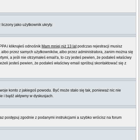
 liczony jako użytkownik ukryty.
PPA i kliknąłeś odnośnik
Mam mniej niż 13 lat
podczas rejestracji musisz
t, albo przez samych użytkowników, albo przez administratora, zanim można się
mi, a jeśli nie otrzymałeś email'a, to czy jesteś pewien, że podałeś właściwy
eli jesteś pewien, że podałeś właściwy email spróbuj skontaktować się z
twoje konto z jakiegoś powodu. Być może stało się tak, ponieważ nic nie
ie i bądź aktywny w dyskusjach.
raz postępuj zgodnie z podanymi instrukcjami a szybko wrócisz na forum