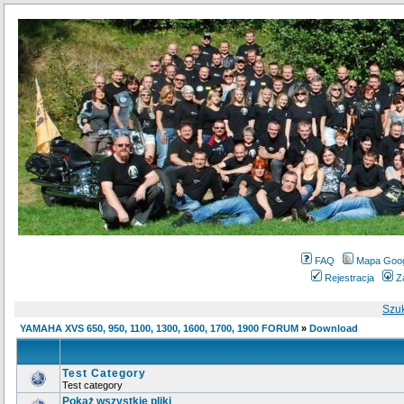
FAQ
Mapa Goo
Rejestracja
Z
Szu
YAMAHA XVS 650, 950, 1100, 1300, 1600, 1700, 1900 FORUM
»
Download
Test Category
Test category
Pokaż wszystkie pliki