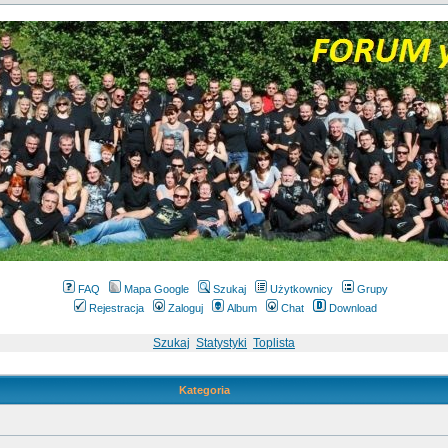
FAQ
Mapa Google
Szukaj
Użytkownicy
Grupy
Rejestracja
Zaloguj
Album
Chat
Download
Szukaj
Statystyki
Toplista
Kategoria