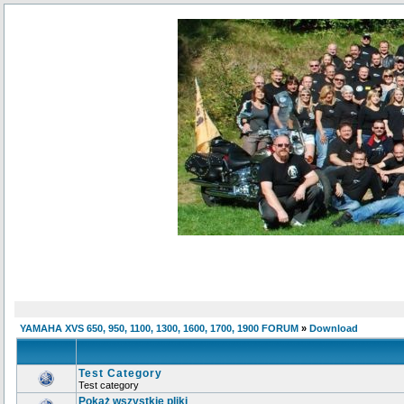
YAMAHA XVS 650, 950, 1100, 1300, 1600, 1700, 1900 FORUM
»
Download
Test Category
Test category
Pokaż wszystkie pliki