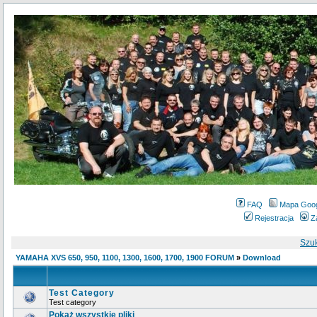
FAQ
Mapa Goo
Rejestracja
Z
Szu
YAMAHA XVS 650, 950, 1100, 1300, 1600, 1700, 1900 FORUM
»
Download
Test Category
Test category
Pokaż wszystkie pliki