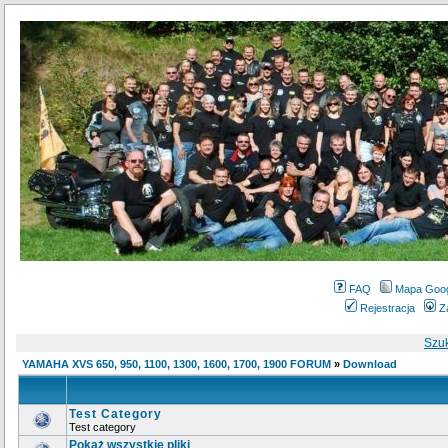
FAQ
Mapa Goo
Rejestracja
Z
Szu
YAMAHA XVS 650, 950, 1100, 1300, 1600, 1700, 1900 FORUM
»
Download
Test Category
Test category
Pokaż wszystkie pliki