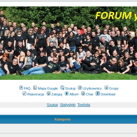
FAQ
Mapa Google
Szukaj
Użytkownicy
Grupy
Rejestracja
Zaloguj
Album
Chat
Download
Szukaj
Statystyki
Toplista
Kategoria