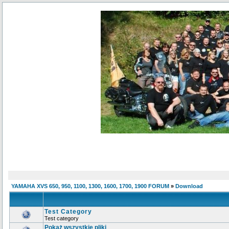
YAMAHA XVS 650, 950, 1100, 1300, 1600, 1700, 1900 FORUM
»
Download
Test Category
Test category
Pokaż wszystkie pliki