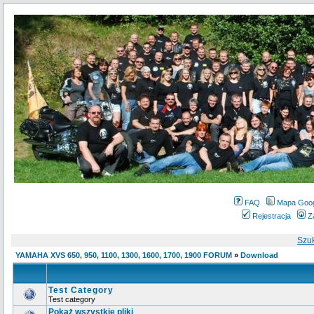
FAQ
Mapa Goo
Rejestracja
Z
Szu
YAMAHA XVS 650, 950, 1100, 1300, 1600, 1700, 1900 FORUM
»
Download
Test Category
Test category
Pokaż wszystkie pliki