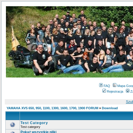
FAQ
Mapa Goo
Rejestracja
Z
Szu
YAMAHA XVS 650, 950, 1100, 1300, 1600, 1700, 1900 FORUM
»
Download
Test Category
Test category
Pokaż wszystkie pliki