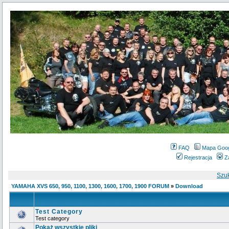
FAQ
Mapa Goo
Rejestracja
Z
Szu
YAMAHA XVS 650, 950, 1100, 1300, 1600, 1700, 1900 FORUM
»
Download
Test Category
Test category
Pokaż wszystkie pliki