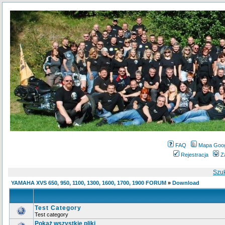
FAQ
Mapa Goo
Rejestracja
Z
Szu
YAMAHA XVS 650, 950, 1100, 1300, 1600, 1700, 1900 FORUM
»
Download
Test Category
Test category
Pokaż wszystkie pliki