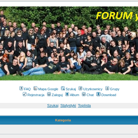
FAQ
Mapa Google
Szukaj
Użytkownicy
Grupy
Rejestracja
Zaloguj
Album
Chat
Download
Szukaj
Statystyki
Toplista
Kategoria