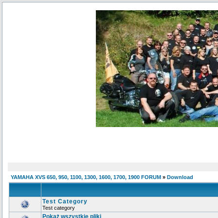
YAMAHA XVS 650, 950, 1100, 1300, 1600, 1700, 1900 FORUM
»
Download
Test Category
Test category
Pokaż wszystkie pliki