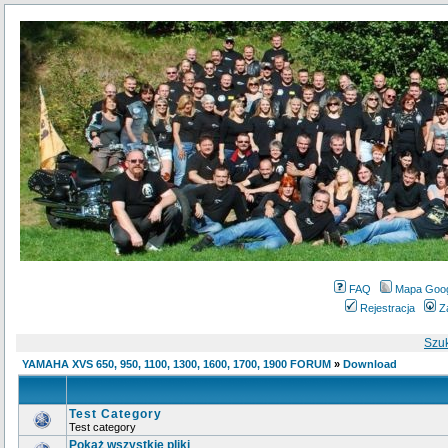
FAQ
Mapa Goo
Rejestracja
Z
Szu
YAMAHA XVS 650, 950, 1100, 1300, 1600, 1700, 1900 FORUM
»
Download
Test Category
Test category
Pokaż wszystkie pliki