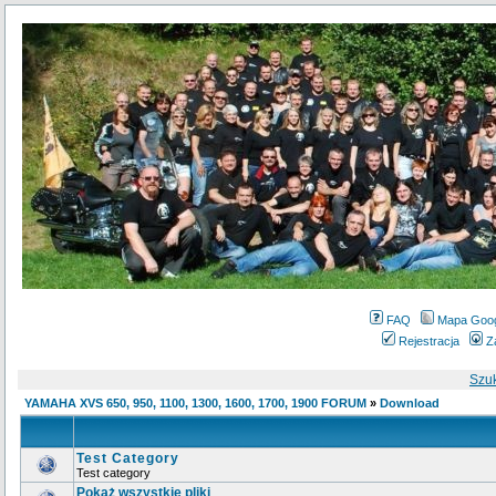
FAQ
Mapa Goo
Rejestracja
Z
Szu
YAMAHA XVS 650, 950, 1100, 1300, 1600, 1700, 1900 FORUM
»
Download
Test Category
Test category
Pokaż wszystkie pliki