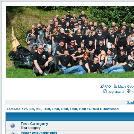
FAQ
Mapa Goo
Rejestracja
Z
Szu
YAMAHA XVS 650, 950, 1100, 1300, 1600, 1700, 1900 FORUM
»
Download
Test Category
Test category
Pokaż wszystkie pliki