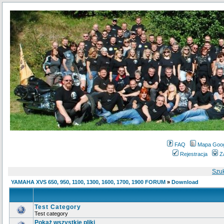
FAQ
Mapa Goo
Rejestracja
Z
Szu
YAMAHA XVS 650, 950, 1100, 1300, 1600, 1700, 1900 FORUM
»
Download
Test Category
Test category
Pokaż wszystkie pliki