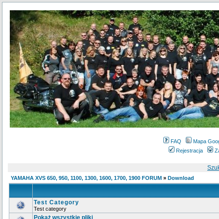
FAQ
Mapa Goo
Rejestracja
Z
Szu
YAMAHA XVS 650, 950, 1100, 1300, 1600, 1700, 1900 FORUM
»
Download
Test Category
Test category
Pokaż wszystkie pliki