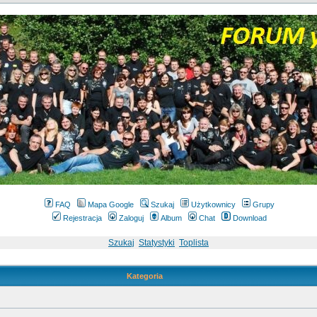
FAQ
Mapa Google
Szukaj
Użytkownicy
Grupy
Rejestracja
Zaloguj
Album
Chat
Download
Szukaj
Statystyki
Toplista
Kategoria