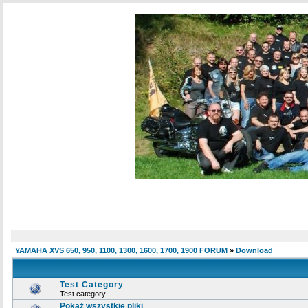
YAMAHA XVS 650, 950, 1100, 1300, 1600, 1700, 1900 FORUM
»
Download
Test Category
Test category
Pokaż wszystkie pliki