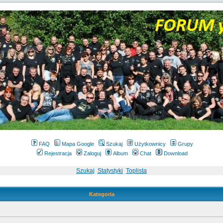
FAQ
Mapa Google
Szukaj
Użytkownicy
Grupy
Rejestracja
Zaloguj
Album
Chat
Download
Szukaj
Statystyki
Toplista
Kategoria