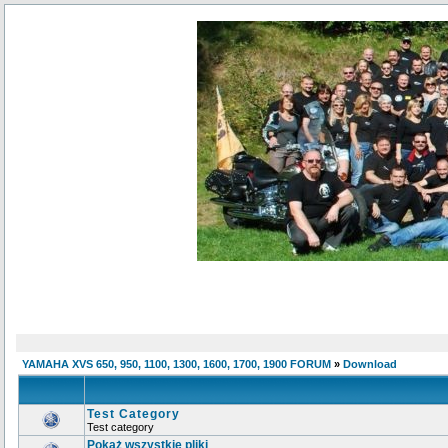
YAMAHA XVS 650, 950, 1100, 1300, 1600, 1700, 1900 FORUM
»
Download
Test Category
Test category
Pokaż wszystkie pliki