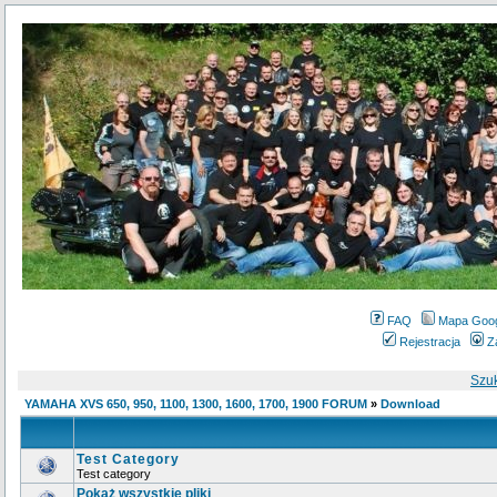
FAQ
Mapa Goo
Rejestracja
Z
Szu
YAMAHA XVS 650, 950, 1100, 1300, 1600, 1700, 1900 FORUM
»
Download
Test Category
Test category
Pokaż wszystkie pliki