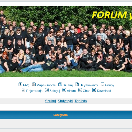
FAQ
Mapa Google
Szukaj
Użytkownicy
Grupy
Rejestracja
Zaloguj
Album
Chat
Download
Szukaj
Statystyki
Toplista
Kategoria