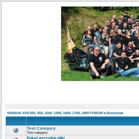
YAMAHA XVS 650, 950, 1100, 1300, 1600, 1700, 1900 FORUM
»
Download
Test Category
Test category
Pokaż wszystkie pliki