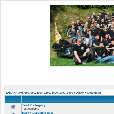
YAMAHA XVS 650, 950, 1100, 1300, 1600, 1700, 1900 FORUM
»
Download
Test Category
Test category
Pokaż wszystkie pliki