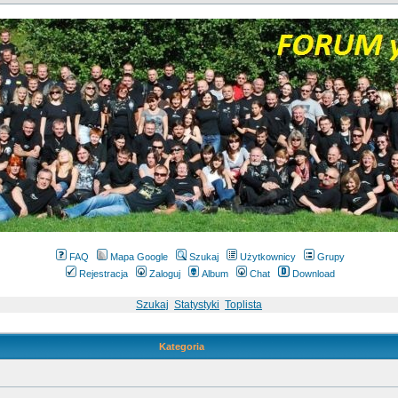
FAQ
Mapa Google
Szukaj
Użytkownicy
Grupy
Rejestracja
Zaloguj
Album
Chat
Download
Szukaj
Statystyki
Toplista
Kategoria