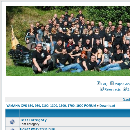
FAQ
Mapa Goo
Rejestracja
Z
Szu
YAMAHA XVS 650, 950, 1100, 1300, 1600, 1700, 1900 FORUM
»
Download
Test Category
Test category
Pokaż wszystkie pliki