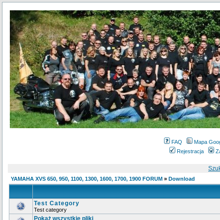
FAQ
Mapa Goo
Rejestracja
Z
Szu
YAMAHA XVS 650, 950, 1100, 1300, 1600, 1700, 1900 FORUM
»
Download
Test Category
Test category
Pokaż wszystkie pliki