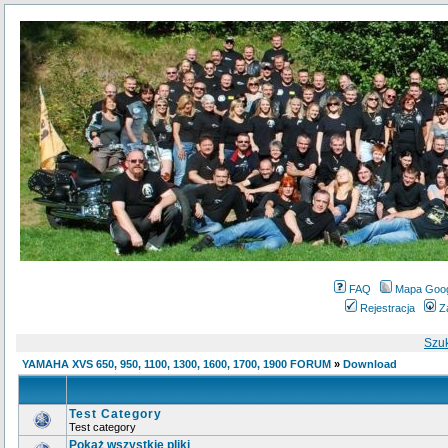
FAQ
Mapa Goo
Rejestracja
Z
Szu
YAMAHA XVS 650, 950, 1100, 1300, 1600, 1700, 1900 FORUM
»
Download
Test Category
Test category
Pokaż wszystkie pliki