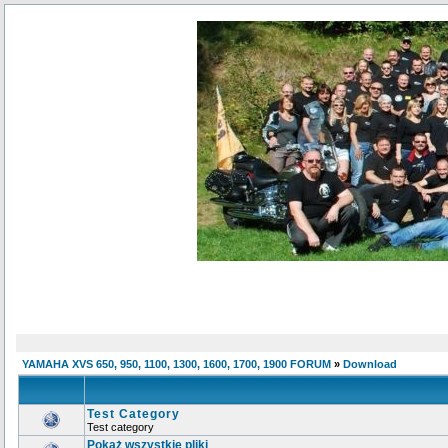
YAMAHA XVS 650, 950, 1100, 1300, 1600, 1700, 1900 FORUM
»
Download
Test Category
Test category
Pokaż wszystkie pliki