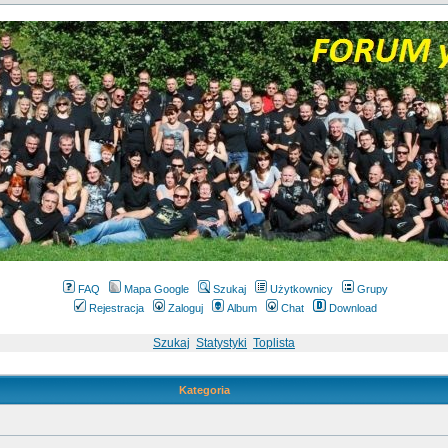
FAQ
Mapa Google
Szukaj
Użytkownicy
Grupy
Rejestracja
Zaloguj
Album
Chat
Download
Szukaj
Statystyki
Toplista
Kategoria