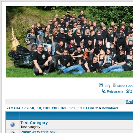
FAQ
Mapa Goo
Rejestracja
Z
Szu
YAMAHA XVS 650, 950, 1100, 1300, 1600, 1700, 1900 FORUM
»
Download
Test Category
Test category
Pokaż wszystkie pliki