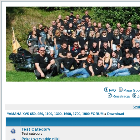
FAQ
Mapa Goo
Rejestracja
Z
Szu
YAMAHA XVS 650, 950, 1100, 1300, 1600, 1700, 1900 FORUM
»
Download
Test Category
Test category
Pokaż wszystkie pliki