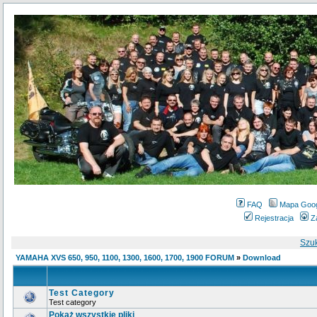
FAQ
Mapa Goo
Rejestracja
Z
Szu
YAMAHA XVS 650, 950, 1100, 1300, 1600, 1700, 1900 FORUM
»
Download
Test Category
Test category
Pokaż wszystkie pliki