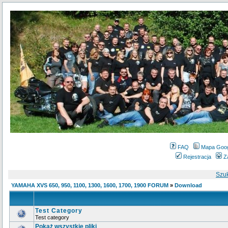
FAQ
Mapa Goo
Rejestracja
Z
Szu
YAMAHA XVS 650, 950, 1100, 1300, 1600, 1700, 1900 FORUM
»
Download
Test Category
Test category
Pokaż wszystkie pliki