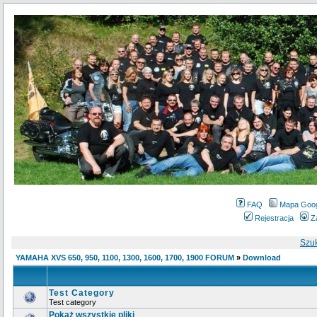
FAQ
Mapa Goo
Rejestracja
Z
Szu
YAMAHA XVS 650, 950, 1100, 1300, 1600, 1700, 1900 FORUM
»
Download
Test Category
Test category
Pokaż wszystkie pliki