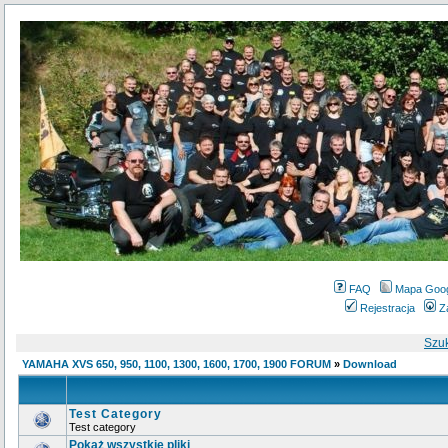
FAQ
Mapa Goo
Rejestracja
Z
Szu
YAMAHA XVS 650, 950, 1100, 1300, 1600, 1700, 1900 FORUM
»
Download
Test Category
Test category
Pokaż wszystkie pliki