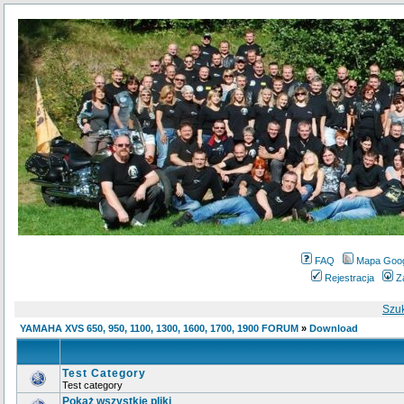
FAQ
Mapa Goo
Rejestracja
Z
Szu
YAMAHA XVS 650, 950, 1100, 1300, 1600, 1700, 1900 FORUM
»
Download
Test Category
Test category
Pokaż wszystkie pliki