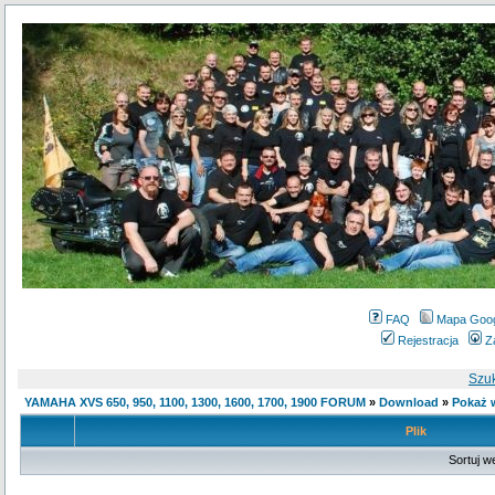
FAQ
Mapa Goo
Rejestracja
Z
Szu
YAMAHA XVS 650, 950, 1100, 1300, 1600, 1700, 1900 FORUM
»
Download
»
Pokaż w
Plik
Sortuj w