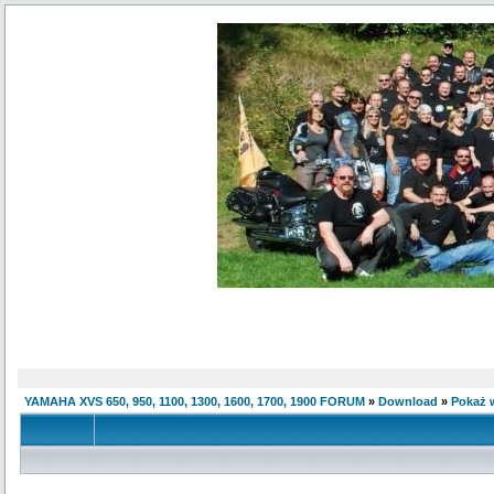
YAMAHA XVS 650, 950, 1100, 1300, 1600, 1700, 1900 FORUM
»
Download
»
Pokaż w