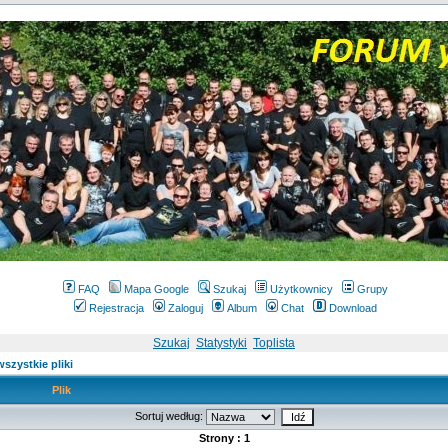
FAQ
Mapa Google
Szukaj
Użytkownicy
Grupy
Rejestracja
Zaloguj
Album
Chat
Download
Szukaj
Statystyki
Toplista
szystkie pliki
Plik
Sortuj według:
Strony : 1