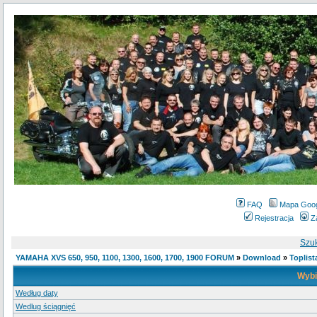
FAQ
Mapa Goo
Rejestracja
Z
Szu
YAMAHA XVS 650, 950, 1100, 1300, 1600, 1700, 1900 FORUM
»
Download
»
Toplist
Wybi
Według daty
Wedlug ściągnięć