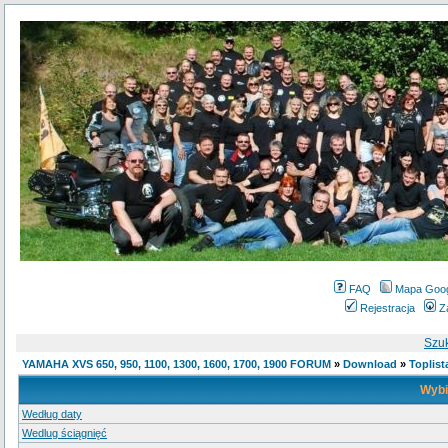
FAQ
Mapa Goo
Rejestracja
Z
Szu
YAMAHA XVS 650, 950, 1100, 1300, 1600, 1700, 1900 FORUM
»
Download
»
Toplist
Wybi
Według daty
Wedlug ściągnięć