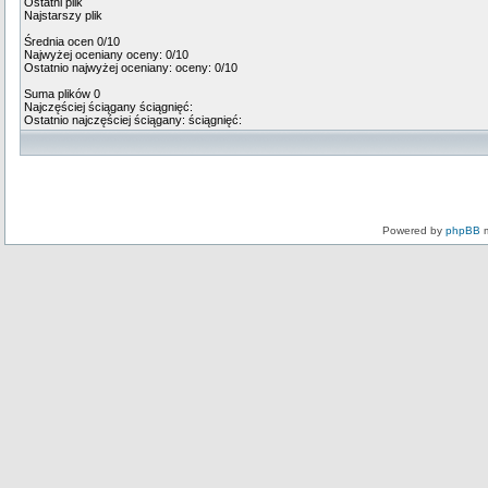
Ostatni plik
Najstarszy plik
Średnia ocen 0/10
Najwyżej oceniany
oceny: 0/10
Ostatnio najwyżej oceniany:
oceny: 0/10
Suma plików 0
Najczęściej ściągany
ściągnięć:
Ostatnio najczęściej ściągany:
ściągnięć:
Powered by
phpBB
m