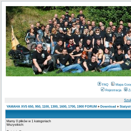
FAQ
Mapa Goo
Rejestracja
Z
Szu
YAMAHA XVS 650, 950, 1100, 1300, 1600, 1700, 1900 FORUM
»
Download
»
Statyst
Mamy 0 plików w 1 kategoriach
Wszystkich: