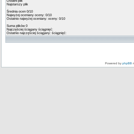
Ostatni plik
Najstarszy plik
Średnia ocen 0/10
Najwyżej oceniany
oceny: 0/10
Ostatnio najwyżej oceniany:
oceny: 0/10
Suma plików 0
Najczęściej ściągany
ściągnięć:
Ostatnio najczęściej ściągany:
ściągnięć:
Powered by
phpBB
m