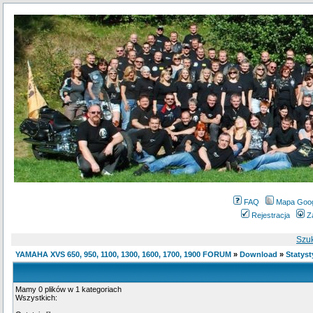
FAQ
Mapa Goo
Rejestracja
Z
Szu
YAMAHA XVS 650, 950, 1100, 1300, 1600, 1700, 1900 FORUM
»
Download
»
Statyst
Mamy 0 plików w 1 kategoriach
Wszystkich: