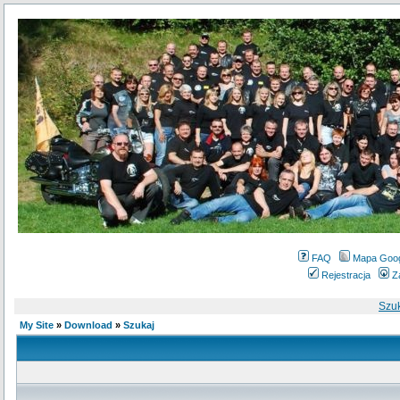
FAQ
Mapa Goo
Rejestracja
Z
Szu
My Site
»
Download
»
Szukaj