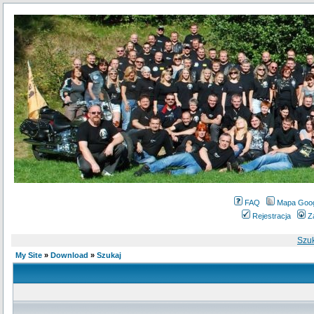
FAQ
Mapa Goo
Rejestracja
Z
Szu
My Site
»
Download
»
Szukaj